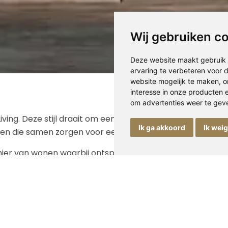
Wij gebruiken c
Deze website maakt gebruik 
ervaring te verbeteren voor
website mogelijk te maken
,
o
interesse in onze producten 
om advertenties weer te geven
Living. Deze stijl draait om eenvoud, zachte kleuren en mat
Ik ga akkoord
Ik wei
ten die samen zorgen voor een serene en tijdloze Cozy-sf
 manier van wonen waarbij ontspanning en comfort centraal 