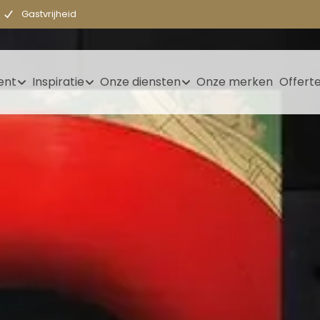
Gastvrijheid
ent
Inspiratie
Onze diensten
Onze merken
Offert