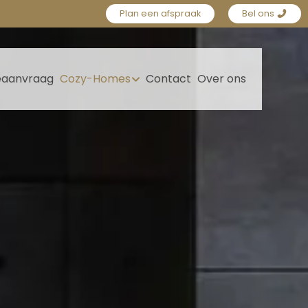
Plan een afspraak
Bel ons
eaanvraag
Cozy-Homes
Contact
Over ons