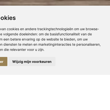
ookies
van cookies en andere trackingtechnologieën om uw browse-
 de volgende doeleinden:
om de basisfunctionaliteit van de
m een betere ervaring op de website te bieden
,
om uw
en diensten te meten en marketinginteracties te personaliseren
,
 die relevanter voor u zijn
.
erialen die rechtstreeks uit de natuur lijken te komen.
ger
Wijzig mijn voorkeuren
eer.
staan. Een plek waar je echt tot rust komt, elke dag