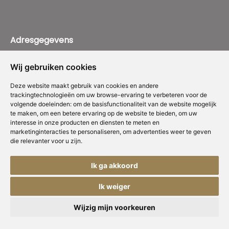
Adresgegevens
Wij gebruiken cookies
Gasthuisstraat 69
Deze website maakt gebruik van cookies en andere
5171 GD Kaatsheuvel
trackingtechnologieën om uw browse-ervaring te verbeteren voor de
volgende doeleinden:
om de basisfunctionaliteit van de website mogelijk
Telefoon
0416-275274
te maken
,
om een betere ervaring op de website te bieden
,
om uw
interesse in onze producten en diensten te meten en
E-mail
advies@martvanbeers.nl
marketinginteracties te personaliseren
,
om advertenties weer te geven
die relevanter voor u zijn
.
Ik ga akkoord
Ik weiger
Openingstijden
Wijzig mijn voorkeuren
Maandag
Gesloten