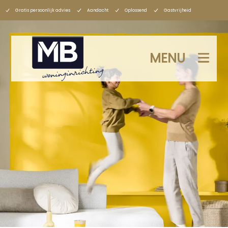
Gratis persoonlijk advies
Aandacht
Oplossend
Gastvrijheid
MENU