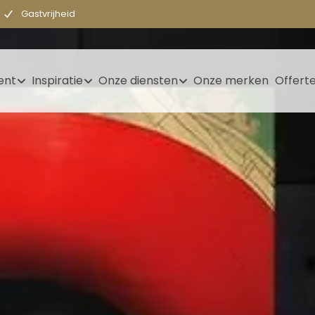
Gastvrijheid
ent
Inspiratie
Onze diensten
Onze merken
Offert