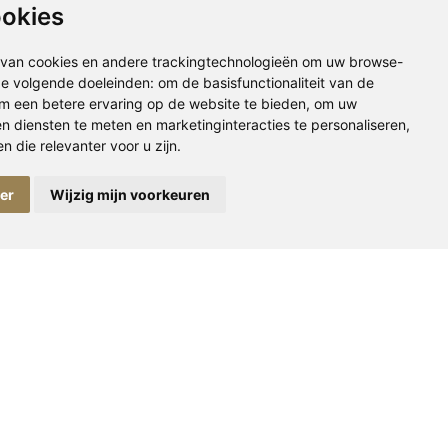
ookies
van cookies en andere trackingtechnologieën om uw browse-
 de volgende doeleinden:
om de basisfunctionaliteit van de
m een betere ervaring op de website te bieden
,
om uw
en diensten te meten en marketinginteracties te personaliseren
,
 die relevanter voor u zijn
.
t het interieur met zachtheid en verfijning. Denk aan
ger
Wijzig mijn voorkeuren
lt rust uit, maar heeft ook een subtiele luxe. Combineer
ger. Met Lovely Beige geef je jouw interieur een