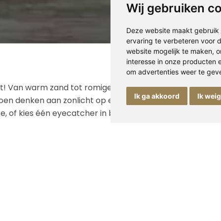
Wij gebruiken c
Deze website maakt gebruik 
ervaring te verbeteren voor
website mogelijk te maken
,
o
interesse in onze producten 
om advertenties weer te geven
oit! Van warm zand tot romige latte: de kleur beige omarm
Ik ga akkoord
Ik wei
oen denken aan zonlicht op een linnen gordijn. Beige straa
 of kies één eyecatcher in beige voor een rustige blikvan