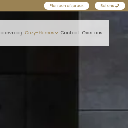
Plan een afspraak
Bel ons
eaanvraag
Cozy-Homes
Contact
Over ons