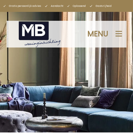
Gratis persoonlijk advies
Aandacht
Oplossend
Gastvrijheid
MENU