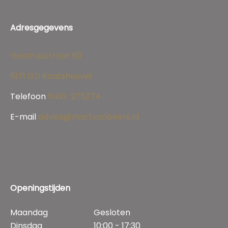
Adresgegevens
Gasthuisstraat 69
5171 GD Kaatsheuvel
Telefoon
0416-275274
E-mail
advies@martvanbeers.nl
Openingstijden
Maandag
Gesloten
Dinsdag
10:00 - 17:30