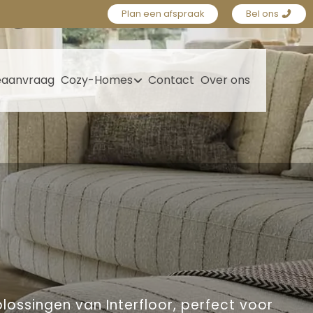
Plan een afspraak
Bel ons
eaanvraag
Cozy-Homes
Contact
Over ons
lossingen van Interfloor, perfect voor