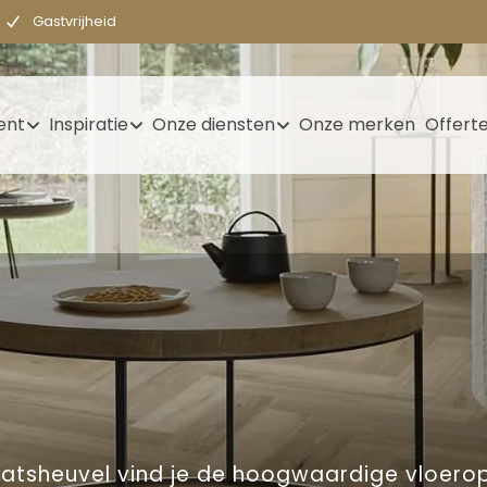
Gastvrijheid
ent
Inspiratie
Onze diensten
Onze merken
Offert
Kaatsheuvel vind je de hoogwaardige vloerop